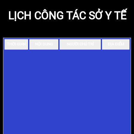
LỊCH CÔNG TÁC SỞ Y TẾ
THỜI GIAN
NỘI DUNG
NGƯỜI CHỦ TRÌ
ĐỊA ĐIỂM