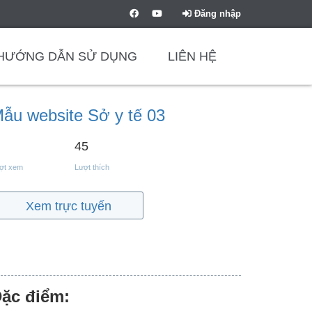
Đăng nhập
HƯỚNG DẪN SỬ DỤNG
LIÊN HỆ
ẫu website Sở y tế 03
45
ợt xem
Lượt thích
Xem trực tuyến
ặc điểm: