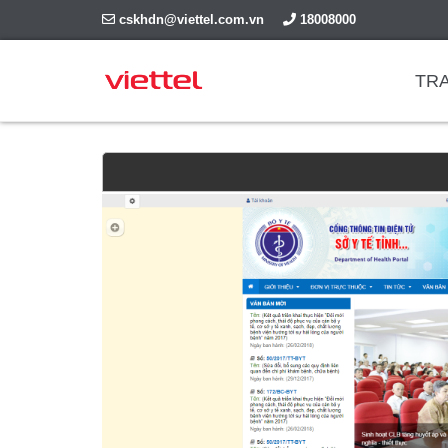
cskhdn@viettel.com.vn
18008000
TR