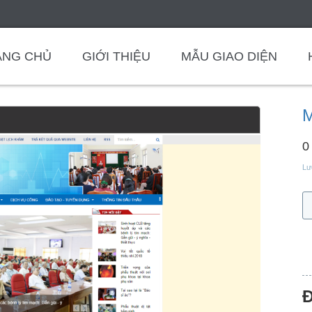
ANG CHỦ
GIỚI THIỆU
MẪU GIAO DIỆN
M
0
Lư
Đ