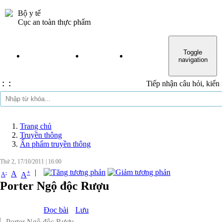
Bộ y tế
Đăng nhập
Cục an toàn thực phẩm
Toggle
TRANG CHỦ
TIN TỨC
VĂN BẢN
THỦ TỤC H
navigation
:
:
Tiếp nhận câu hỏi, kiến nghị của 
Trang chủ
Truyền thông
Ấn phẩm truyền thông
Thứ 2, 17/10/2011
|
16:00
|
+
-
A
A
A
Porter Ngộ độc Rượu
Đọc bài
Lưu
Porter Ngộ độc Rượu