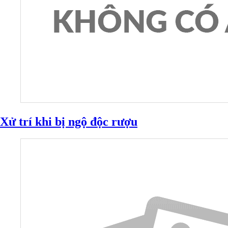
Xử trí khi bị ngộ độc rượu