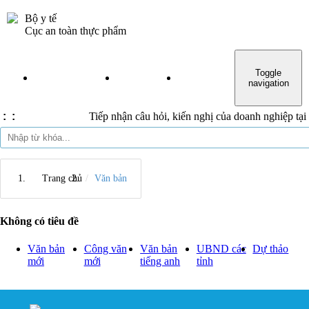
Bộ y tế
Đăng nhập
Cục an toàn thực phẩm
Toggle
TRANG CHỦ
TIN TỨC
VĂN BẢN
THỦ TỤC H
navigation
:
:
Tiếp nhận câu hỏi, kiến nghị của doanh nghiệp tại đ
Trang chủ
Văn bản
Không có tiêu đề
Văn bản
Công văn
Văn bản
UBND các
Dự thảo
mới
mới
tiếng anh
tỉnh