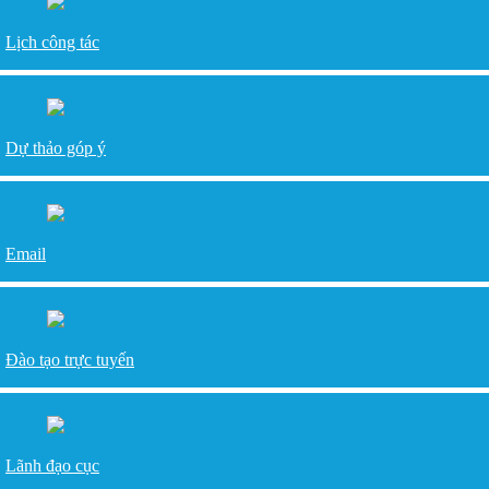
Lịch công tác
Dự thảo góp ý
Email
Đào tạo trực tuyến
Lãnh đạo cục