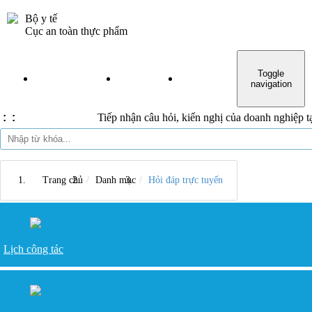
Bộ y tế
Đăng nhập
Cục an toàn thực phẩm
Toggle
TRANG CHỦ
TIN TỨC
VĂN BẢN
THỦ TỤC H
navigation
:
:
Tiếp nhận câu hỏi, kiến nghị của doanh nghiệp tại
Trang chủ
Danh mục
Hỏi đáp trực tuyến
Lịch công tác