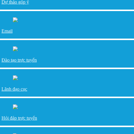
Dự thảo góp ý
Email
Đào tạo trực tuyến
Lãnh đạo cục
Hỏi đáp trực tuyến