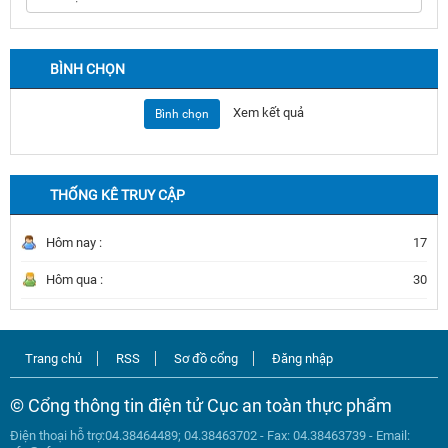
BÌNH CHỌN
Xem kết quả
Bình chọn
THỐNG KÊ TRUY CẬP
Hôm nay :
17
Hôm qua :
30
Trang chủ
RSS
Sơ đồ cổng
Đăng nhập
© Cổng thông tin điện tử Cục an toàn thực phẩm
Điện thoại hỗ trợ:04.38464489; 04.38463702 - Fax: 04.38463739 - Email: