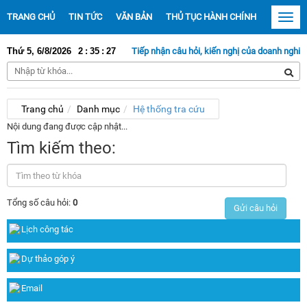
TRANG CHỦ
TIN TỨC
VĂN BẢN
THỦ TỤC HÀNH CHÍNH
TRUYỀN
Toggl
navig
Thứ 5, 6/8/2026
2
:
35
Tiếp nhận câu hỏi, kiến nghị của doanh nghiệp tại đây
:
28
Trang chủ
Danh mục
Hệ thống tra cứu
Nội dung đang được cập nhật...
Tìm kiếm theo:
Tổng số câu hỏi:
0
Gửi câu hỏi
Lịch công tác
Dự thảo góp ý
Email