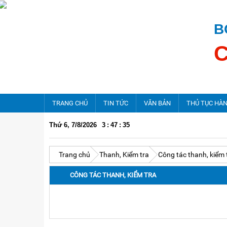
B
TRANG CHỦ
TIN TỨC
VĂN BẢN
THỦ TỤC HÀ
Thứ 6, 7/8/2026
3
:
47
:
35
Tiế
Tin hoạt động của Cục
Chỉ đạo điều hành
Trang chủ
Thanh, Kiểm tra
Công tác thanh, kiểm 
Tin hoạt động về ATTP
CÔNG TÁC THANH, KIỂM TRA
Hội nghị, hội thảo
Thông báo - Kế hoạch
Cảnh báo về An toàn thực phẩm