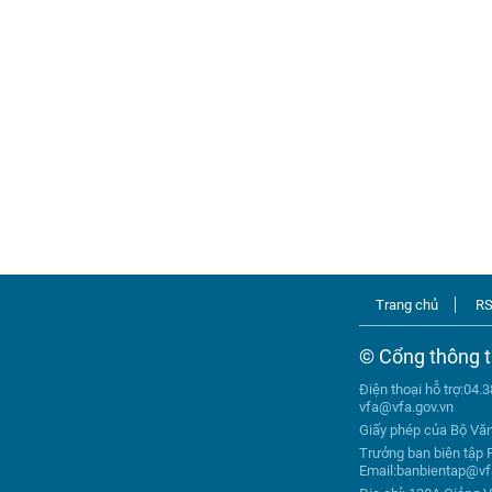
Trang chủ
R
© Cổng thông t
Điện thoại hỗ trợ:04.
vfa@vfa.gov.vn
Giấy phép của Bộ Vă
Trưởng ban biên tập 
Email:banbientap@vf