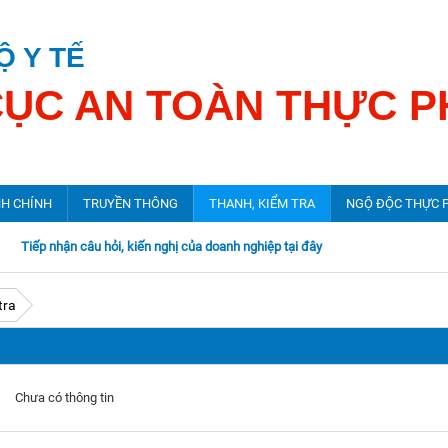
Ộ Y TẾ
CỤC AN TOÀN THỰC 
NH CHÍNH
TRUYỀN THÔNG
THANH, KIỂM TRA
NGỘ ĐỘC THỰC 
p nhận câu hỏi, kiến nghị của doanh nghiệp tại đây
Tháng hành động vì chất lượng VSATTP
Tin tức thanh, kiểm tra
Tin ngộ độc thực 
tra
Đào tạo, tập huấn
Kế hoạch thanh, kiểm tra
Phòng ngừa ngộ đ
Tờ rơi - Tờ gấp
Xử lý vi phạm ATTP
Báo cáo vụ ngộc đ
Chưa có thông tin
Băng đĩa hình thông điệp
Công tác thanh, kiểm tra
Băng đĩa tiếng thông điệp