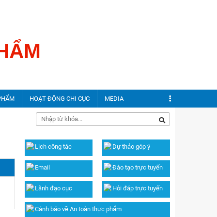
Đăng nhập
PHẨM
PHẨM
HOẠT ĐỘNG CHI CỤC
MEDIA
phẩm
Tin địa phương
Hình ảnh
Lịch công tác
Dự thảo góp ý
ộc thực phẩm
Bảo đảm ATTP địa phương
Video
Email
Đào tạo trực tuyến
ộc thực phẩm
Lãnh đạo cục
Hỏi đáp trực tuyến
Cảnh báo về An toàn thực phẩm