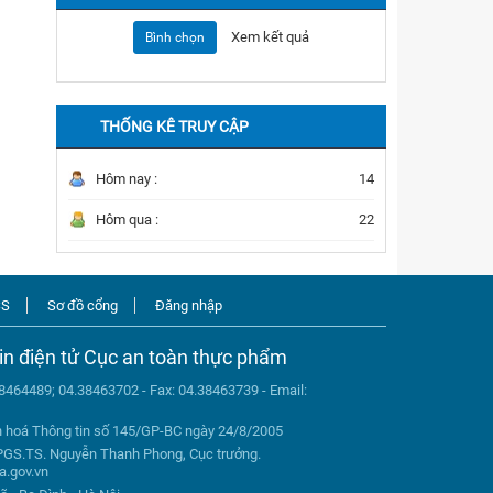
Xem kết quả
Bình chọn
THỐNG KÊ TRUY CẬP
Hôm nay :
14
Hôm qua :
22
SS
Sơ đồ cổng
Đăng nhập
in điện tử Cục an toàn thực phẩm
38464489; 04.38463702 - Fax: 04.38463739 - Email:
n hoá Thông tin số 145/GP-BC ngày 24/8/2005
PGS.TS. Nguyễn Thanh Phong, Cục trưởng.
a.gov.vn