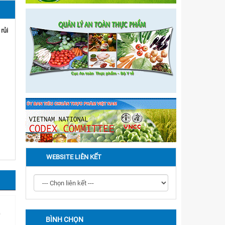
rủi
về
16
sở
WEBSITE LIÊN KẾT
BÌNH CHỌN