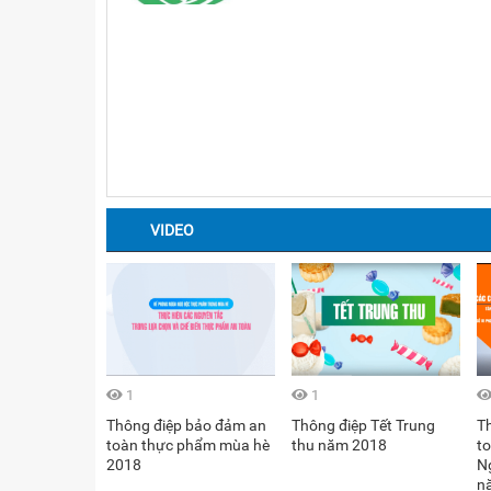
VIDEO
1
1
 Tết bảo đảm
Thông điệp bảo đảm an
Thông điệp Tết Trung
T
n thực phẩm
toàn thực phẩm mùa hè
thu năm 2018
t
2018
N
n