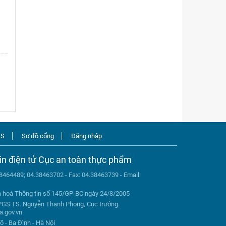
SS
Sơ đồ cổng
Đăng nhập
in điện tử Cục an toàn thực phẩm
38464489; 04.38463702 - Fax: 04.38463739 - Email:
n hoá Thông tin số 145/GP-BC ngày 24/8/2005
PGS.TS. Nguyễn Thanh Phong, Cục trưởng.
a.gov.vn
õ - Ba Đình - Hà Nội