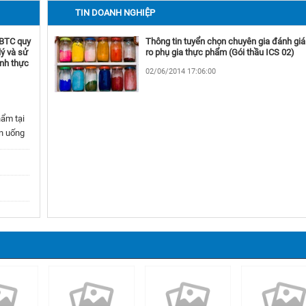
Lịch sử ra đời Cục An toàn thực phẩm
TIN DOANH NGHIỆP
29/09/2016 19:09:15
-BTC quy
Thông tin tuyển chọn chuyên gia đánh giá 
Triển khai Kế hoạch thanh tra, kiểm tra liên ngành 
lý và sử
ro phụ gia thực phẩm (Gói thầu ICS 02)
an toàn thực phẩm trong dịp Tết Trung thu năm 20
inh thực
02/06/2014 17:06:00
15/08/2016 06:08:04
Phòng chống ngộ độc thực phẩm mùa bão lụt
05/08/2016 04:08:26
ẩm tại
ăn uống
Tăng cường bảo đảm ATTP, phòng chống ngộ độc
thực phẩm tại các khu du lịch, khu nghỉ dưỡng, cơ 
kinh doanh dịch vụ ăn uống
02/08/2016 03:08:55
Bảo đảm an toàn thực phẩm trong mùa bão, lũ năm
2016
01/08/2016 09:08:04
1
2
3
4
5
»
»»