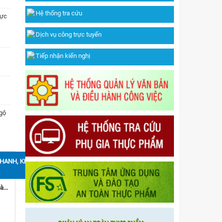
Hệ thống tra cứu
hực
Dịch vụ công trực tuyến
Tiếp nhận kiến nghị
ngộ
 mức
HANH, KIỂM TRA" REL="DOFOLLOW">THANH, KIỂM TRA</A>
công
Thanh tra
Kiểm tra
Điều tra, xác minh thông tin về sự cố an toàn thực phẩm trên địa bàn thành phố Hồ Chí Minh
ậu