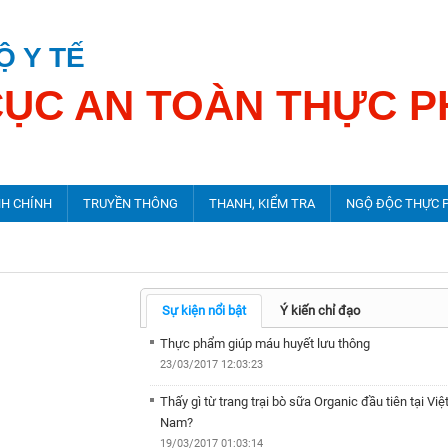
Ộ Y TẾ
CỤC AN TOÀN THỰC 
NH CHÍNH
TRUYỀN THÔNG
THANH, KIỂM TRA
NGỘ ĐỘC THỰC 
Tháng hành động vì chất lượng VSATTP
Tin tức thanh, kiểm tra
Tin ngộ độc thực 
Sự kiện nổi bật
Ý kiến chỉ đạo
Đào tạo, tập huấn
Kế hoạch thanh, kiểm tra
Phòng ngừa ngộ đ
Thực phẩm giúp máu huyết lưu thông
23/03/2017 12:03:23
Tờ rơi - Tờ gấp
Xử lý vi phạm ATTP
Báo cáo vụ ngộc đ
Thấy gì từ trang trại bò sữa Organic đầu tiên tại Việ
Băng đĩa hình thông điệp
Công tác thanh, kiểm tra
Nam?
19/03/2017 01:03:14
Băng đĩa tiếng thông điệp