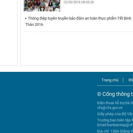
12/05/2016 08:05:28
Thông điệp tuyên truyền bảo đảm an toàn thực phẩm Tết Bính
Thân 2016
Trang chủ
R
© Cổng thông t
Điện thoại hỗ trợ:04.
vfa@vfa.gov.vn
Giấy phép của Bộ Vă
Trưởng ban biên tập 
Email:banbientap@vf
Địa chỉ: 138A Giảng V