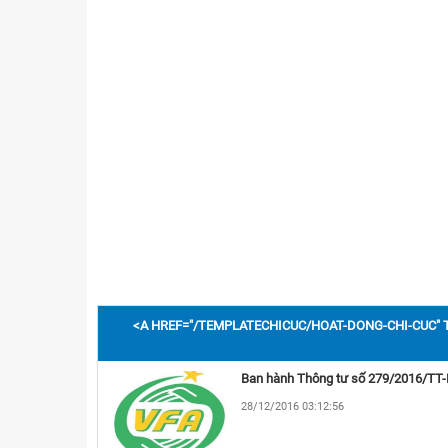
60 năm y tế dự phòng
<A HREF="/TEMPLATECHICUC/HOAT-DONG-CHI-CUC" 
28/12/2016 03:12:56