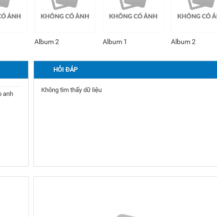
Album 1
Album 2
Album 1
HỎI ĐÁP
Không tìm thấy dữ liệu
o anh