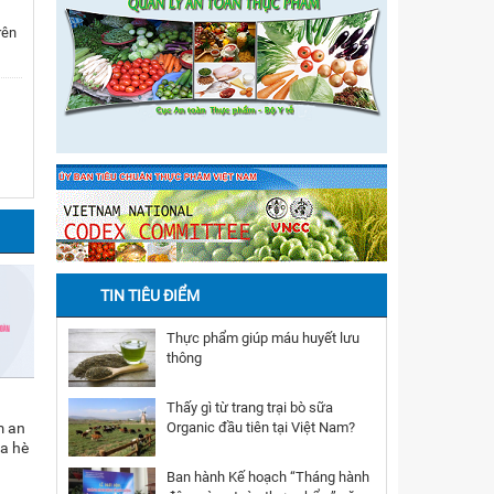
iểm
rên
Dậu
TIN TIÊU ĐIỂM
Thực phẩm giúp máu huyết lưu
thông
1
1
Thấy gì từ trang trại bò sữa
Organic đầu tiên tại Việt Nam?
m an
Thông điệp Tết Trung
Thông điệp bảo đảm an
a hè
thu năm 2018
toàn thực phẩm Tết
Nguyên đán Đinh Dậu
Ban hành Kế hoạch “Tháng hành
năm 2017