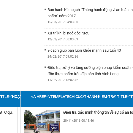
Ban hành Kế hoạch “Tháng hành động vì an toàn t
Ấn phẩm truyền thông
phẩm” năm 2017
15/03/2017 04:03:00
Xử trí khi bị ngộ độc rượu
12/03/2017 08:03:09
9 cách giúp bạn luôn khỏe mạnh sau tuổi 40
24/02/2017 09:02:26
Điều tra, xử lý và tăng cường biện pháp kiểm soát 
độc thực phẩm trên địa bàn tỉnh Vĩnh Long
11/02/2017 13:02:42
Ban hành Thông tư số 279/2016/TT-BTC quy định
TITLE="HOẠT ĐỘNG CHI CỤC" REL="DOFOLLOW">HOẠT ĐỘNG CHI CỤC</A>
<A HREF="/TEMPLATECHICUC/THANH-KIEM-TRA" TITLE="T
thu, chế độ thu, nộp, quản lý và sử dụng phí trong 
Tin địa phương
Bảo đảm ATTP địa phương
tác an toàn vệ sinh thực phẩm
28/12/2016 03:12:56
Ban hành Thông tư số 279/2016/TT-BTC quy định mức thu, chế độ thu, nộp, quản lý và sử dụng phí trong công tác an toàn vệ sinh thực phẩm
Thông điệp đảm bảo ATTP Tết Nguyên đán Đinh D
28/11/2016 00:11:46
22/12/2016 07:12:59