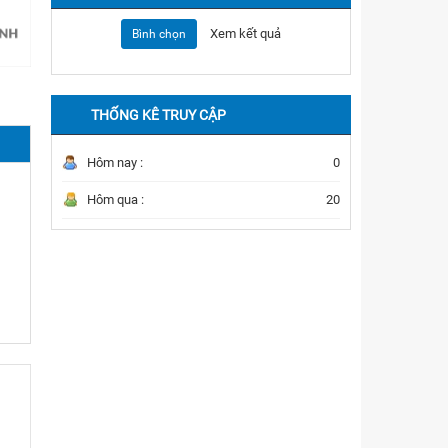
Xem kết quả
Bình chọn
Album 2
THỐNG KÊ TRUY CẬP
Hôm nay :
0
Hôm qua :
20