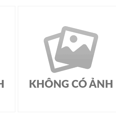
thực phẩm trên địa bàn tỉnh Tây Ninh
28/11/2016 00:11:44
Tăng cường biện pháp kiểm soát ngộ độc thực ph
trên địa bàn tỉnh Yên Bái
20/11/2016 02:11:25
Xác minh thông tin ngộ độc thực phẩm trên địa bàn
tỉnh Đắk Nông
16/11/2016 06:11:53
Điều tra, xác minh thông tin về ngộ độc thực phẩm 
địa bàn thành phố Hồ Chí Minh
28/10/2016 19:10:16
Cục An toàn thực phẩm những ngày đầu thành lập 
ảnh
11/10/2016 03:10:05
Cục An toàn thực phẩm- quá trình xây dựng và phát
triển
06/10/2016 09:10:41