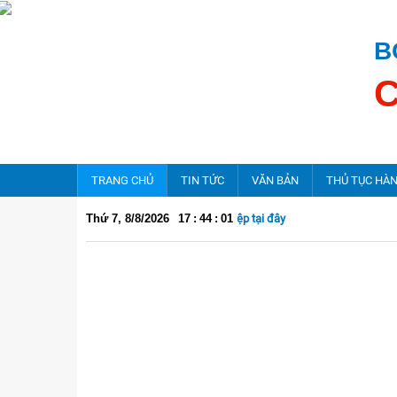
B
TRANG CHỦ
TIN TỨC
VĂN BẢN
THỦ TỤC HÀ
hận câu hỏi, kiến nghị của doanh nghiệp tại đây
Thứ 7, 8/8/2026
17
:
44
:
02
Tin hoạt động của Cục
Chỉ đạo điều hành
Tin hoạt động về ATTP
Hội nghị, hội thảo
Thông báo - Kế hoạch
Cảnh báo về An toàn thực phẩm