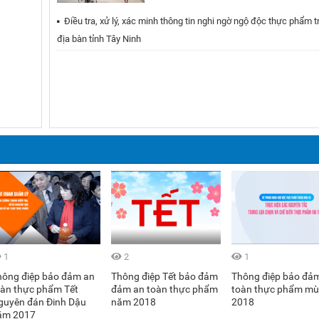
Thành lập 06 đoàn kiểm tra liên ngành tiến hành k
Điều tra, xử lý, xác minh thông tin nghi ngờ ngộ độc thực phẩm t
tra công tác bảo đảm ATTP Tết Nguyên đán Đinh 
địa bàn tỉnh Tây Ninh
và mùa Lễ hội Xuân năm 2017
21/12/2016 07:12:24
Điều tra, xác minh thông tin và tăng cường phòng
chống ngộ độc thực phẩm tại Hà Nội
17/12/2016 05:12:57
60 năm y tế dự phòng: Lấy con người làm trung tâm
trong chăm sóc sức khỏe
06/12/2016 01:12:13
Vì sao giải thưởng Y tế dự phòng mang tên Giáo sư
Ðặng Văn Ngữ?
05/12/2016 02:12:38
Điều tra, xác minh thông tin về sự cố an toàn thực
1
2
1
phẩm trên địa bàn thành phố Hồ Chí Minh
hông điệp bảo đảm an
Thông điệp Tết bảo đảm
Thông điệp bảo đả
28/11/2016 00:11:46
oàn thực phẩm Tết
đảm an toàn thực phẩm
toàn thực phẩm mù
guyên đán Đinh Dậu
năm 2018
2018
Điều tra, xử lý, xác minh thông tin nghi ngờ ngộ độc
ăm 2017