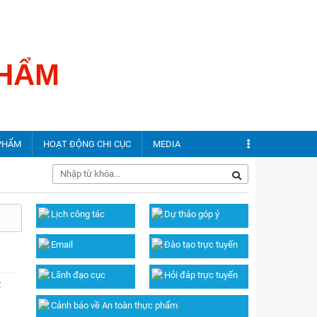
Đăng nhập
PHẨM
PHẨM
HOẠT ĐỘNG CHI CỤC
MEDIA
phẩm
Tin địa phương
Hình ảnh
Lịch công tác
Dự thảo góp ý
ộc thực phẩm
Bảo đảm ATTP địa phương
Video
Email
Đào tạo trực tuyến
ộc thực phẩm
Lãnh đạo cục
Hỏi đáp trực tuyến
t
Cảnh báo về An toàn thực phẩm