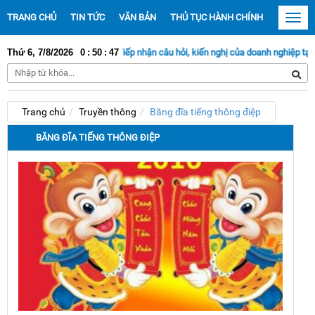
TRANG CHỦ
TIN TỨC
VĂN BẢN
THỦ TỤC HÀNH CHÍNH
TRUYỀN
Toggl
navig
Thứ 6, 7/8/2026
0
Tiếp nhận câu hỏi, kiến nghị của doanh nghiệp tại đây
:
50
:
47
Trang chủ
Truyền thông
Băng đĩa tiếng thông điệp
BĂNG ĐĨA TIẾNG THÔNG ĐIỆP