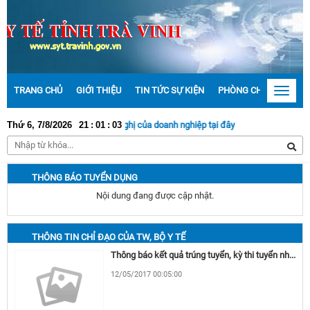
TRANG CHỦ
GIỚI THIỆU
TIN TỨC SỰ KIỆN
PHÒNG CHỐNG DỊCH 
Toggle
navigat
ận câu hỏi, kiến nghị của doanh nghiệp tại đây
Thứ 6, 7/8/2026
21
:
01
:
04
THÔNG BÁO TUYỂN DỤNG
Nội dung đang được cập nhật.
THÔNG TIN CHỈ ĐẠO CỦA TW, BỘ Y TẾ
Thông báo kết quả trúng tuyển, kỳ thi tuyển nhân viên vào làm việc tại TTYT huyện Đông Triều năm 2016
12/05/2017 00:05:00