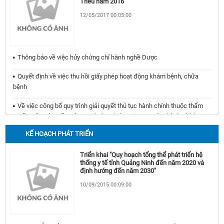
Triều năm 2016
12/05/2017 00:05:00
Thông báo về việc hủy chứng chỉ hành nghề Dược
Quyết định về việc thu hồi giấy phép hoạt động khám bệnh, chữa
bệnh
Về việc công bố quy trình giải quyết thủ tục hành chính thuộc thẩm
quyền của Sở Y tế Quảng Ninh thực hiện tại Trung tâm hành chính
công tỉnh
KẾ HOẠCH PHÁT TRIỂN
Tài liệu tập huấn sử dụng phần mềm Quản lý hồ sơ sức khỏe cá nhân
Triển khai "Quy hoạch tổng thể phát triển hệ
thống y tế tỉnh Quảng Ninh đến năm 2020 và
Bệnh viện Việt Nam - Thụy Điển Uông Bí cơ sỏ xét nghiệm đạt tiêu
định hướng đến năm 2030"
chuẩn an toàn sinh học
10/09/2015 00:09:00
Thông báo về việc đăng ký tham gia đề án xã hội hóa thiết bị y tế tại
Bệnh viện Bãi Cháy
Về việc thu phí trong lĩnh vực Dược, Mỹ phẩm và lĩnh vực y tế