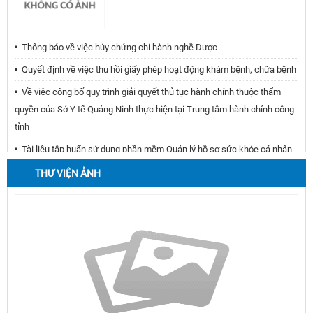
Thông báo về việc hủy chứng chỉ hành nghề Dược
Quyết định về việc thu hồi giấy phép hoạt động khám bệnh, chữa bệnh
Về việc công bố quy trình giải quyết thủ tục hành chính thuộc thẩm
quyền của Sở Y tế Quảng Ninh thực hiện tại Trung tâm hành chính công
tỉnh
Tài liệu tập huấn sử dụng phần mềm Quản lý hồ sơ sức khỏe cá nhân
Bệnh viện Việt Nam - Thụy Điển Uông Bí cơ sỏ xét nghiệm đạt tiêu
THƯ VIỆN ẢNH
chuẩn an toàn sinh học
Thông báo về việc đăng ký tham gia đề án xã hội hóa thiết bị y tế tại
Bệnh viện Bãi Cháy
Về việc thu phí trong lĩnh vực Dược, Mỹ phẩm và lĩnh vực y tế
Thông báo cơ sở đủ điều kiện tiêm chủng (Bệnh viện đa khoa quốc tế
Vinmec Hạ Long