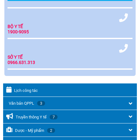
BỘ Y TẾ
1900-9095
SỞ Y TẾ
0966.631.313
Lịch công tác
Văn bản QPPL
3
Truyền thông Y tế
7
Dược - Mỹ phẩm
2