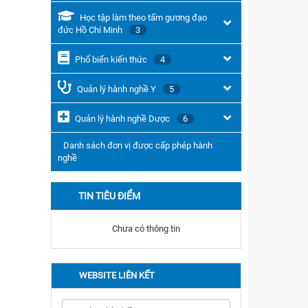
Học tập làm theo tấm gương đạo
đức Hồ Chí Minh
3
Phổ biến kiến thức
4
Quản lý hành nghề Y
5
Quản lý hành nghề Dược
6
Danh sách đơn vị được cấp phép hành
nghề
TIN TIÊU ĐIỂM
Chưa có thông tin
WEBSITE LIÊN KẾT