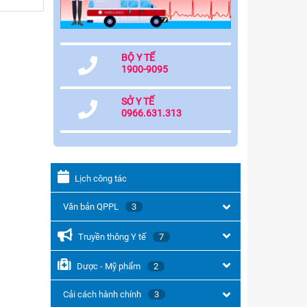
BỘ Y TẾ
1900-9095
SỞ Y TẾ
0966.631.313
Lịch công tác
Văn bản QPPL
3
Truyền thông Y tế
7
Dược - Mỹ phẩm
2
Cải cách hành chính
3