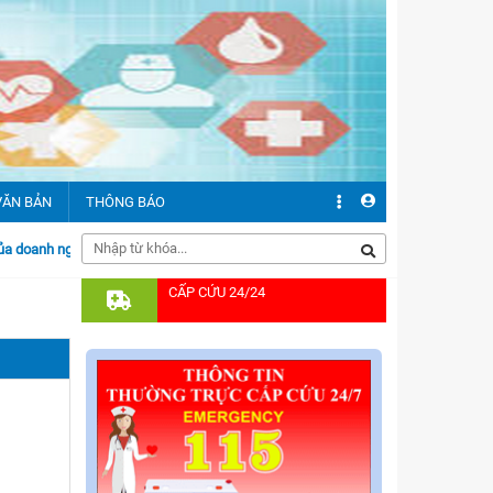
VĂN BẢN
THÔNG BÁO
anh nghiệp tại đây
CẤP CỨU 24/24
ăn bản chỉ đạo
ăn bản pháp quy