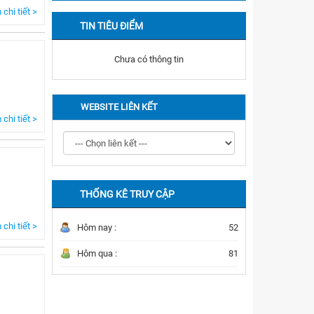
chi tiết >
TIN TIÊU ĐIỂM
Chưa có thông tin
WEBSITE LIÊN KẾT
chi tiết >
THỐNG KÊ TRUY CẬP
chi tiết >
Hôm nay :
52
Hôm qua :
81