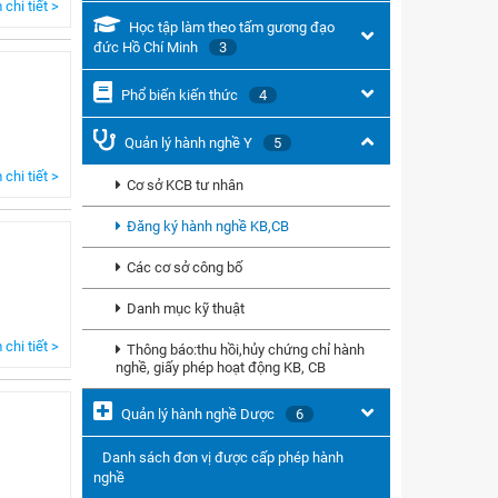
chi tiết >
Học tập làm theo tấm gương đạo
đức Hồ Chí Minh
3
Phổ biến kiến thức
4
Quản lý hành nghề Y
5
chi tiết >
Cơ sở KCB tư nhân
Đăng ký hành nghề KB,CB
Các cơ sở công bố
Danh mục kỹ thuật
chi tiết >
Thông báo:thu hồi,hủy chứng chỉ hành
nghề, giấy phép hoạt động KB, CB
Quản lý hành nghề Dược
6
Danh sách đơn vị được cấp phép hành
nghề