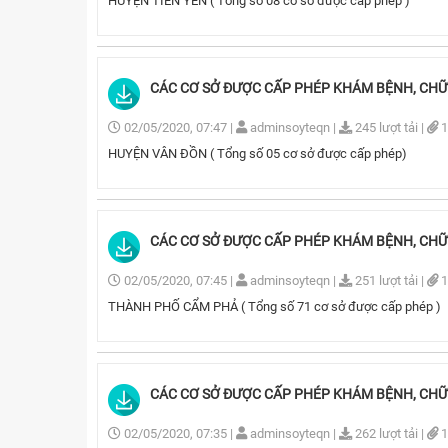
HUYỆN TIÊN YÊN ( Tổng số 08 cơ sở được cấp phép )
CÁC CƠ SỞ ĐƯỢC CẤP PHÉP KHÁM BỆNH, CHỮA 
02/05/2020, 07:47
|
adminsoyteqn
|
245 lượt tải
|
1
HUYỆN VÂN ĐỒN ( Tổng số 05 cơ sở được cấp phép)
CÁC CƠ SỞ ĐƯỢC CẤP PHÉP KHÁM BỆNH, CHỮA 
02/05/2020, 07:45
|
adminsoyteqn
|
251 lượt tải
|
1
THÀNH PHỐ CẨM PHẢ ( Tổng số 71 cơ sở được cấp phép )
CÁC CƠ SỞ ĐƯỢC CẤP PHÉP KHÁM BỆNH, CHỮA 
02/05/2020, 07:35
|
adminsoyteqn
|
262 lượt tải
|
1