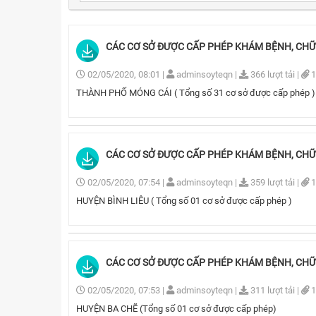
Ban biên tập
Các đơn vị trực thuộc
CÁC CƠ SỞ ĐƯỢC CẤP PHÉP KHÁM BỆNH, CHỮA 
02/05/2020, 08:01
|
adminsoyteqn
|
366 lượt tải
|
1
THÀNH PHỐ MÓNG CÁI ( Tổng số 31 cơ sở được cấp phép )
CÁC CƠ SỞ ĐƯỢC CẤP PHÉP KHÁM BỆNH, CHỮA B
02/05/2020, 07:54
|
adminsoyteqn
|
359 lượt tải
|
1
HUYỆN BÌNH LIÊU ( Tổng số 01 cơ sở được cấp phép )
CÁC CƠ SỞ ĐƯỢC CẤP PHÉP KHÁM BỆNH, CHỮA 
02/05/2020, 07:53
|
adminsoyteqn
|
311 lượt tải
|
1
HUYỆN BA CHẼ (Tổng số 01 cơ sở được cấp phép)