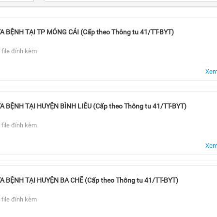
Phòng quản lý hành nghề YDTN
Phòng tổ chức cán bộ
BỆNH TẠI TP MÓNG CÁI (Cấp theo Thông tu 41/TT-BYT)
Phòng kế hoạch tài chính
 file đính kèm
Thanh tra Sở
Xem 
Công đoàn ngành Y tế
ỆNH TẠI HUYỆN BÌNH LIÊU (Cấp theo Thông tu 41/TT-BYT)
 file đính kèm
Xem 
BỆNH TẠI HUYỆN BA CHẼ (Cấp theo Thông tu 41/TT-BYT)
 file đính kèm