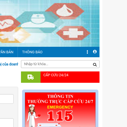
VĂN BẢN
THÔNG BÁO
anh nghiệp tại đây
CẤP CỨU 24/24
ăn bản chỉ đạo
ăn bản pháp quy