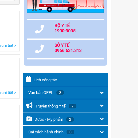
BỘ Y TẾ
1900-9095
SỞ Y TẾ
chi tiết >
0966.631.313
Lịch công tác
chi tiết >
Văn bản QPPL
3
Truyền thông Y tế
7
Dược - Mỹ phẩm
2
Cải cách hành chính
3