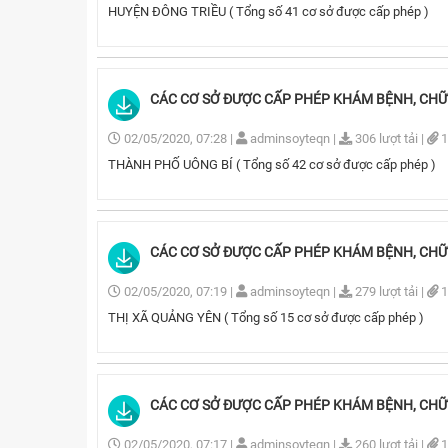
HUYỆN ĐÔNG TRIỀU ( Tổng số 41 cơ sở được cấp phép )
CÁC CƠ SỞ ĐƯỢC CẤP PHÉP KHÁM BỆNH, CHỮA B
02/05/2020, 07:28
|
adminsoyteqn
|
306 lượt tải
|
1
THÀNH PHỐ UÔNG BÍ ( Tổng số 42 cơ sở được cấp phép )
CÁC CƠ SỞ ĐƯỢC CẤP PHÉP KHÁM BỆNH, CHỮA 
02/05/2020, 07:19
|
adminsoyteqn
|
279 lượt tải
|
1
THỊ XÃ QUẢNG YÊN ( Tổng số 15 cơ sở được cấp phép )
CÁC CƠ SỞ ĐƯỢC CẤP PHÉP KHÁM BỆNH, CHỮA 
02/05/2020, 07:17
|
adminsoyteqn
|
260 lượt tải
|
1