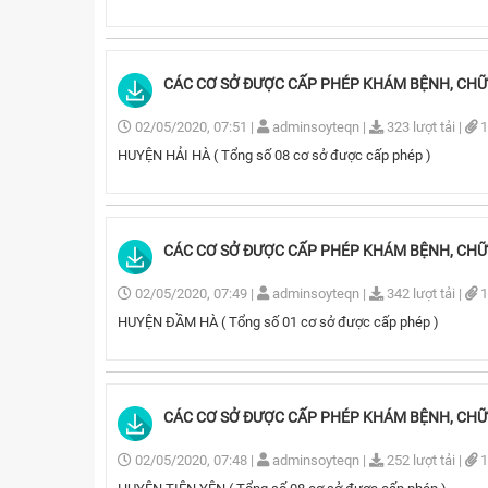
CÁC CƠ SỞ ĐƯỢC CẤP PHÉP KHÁM BỆNH, CHỮA 
02/05/2020, 07:51
|
adminsoyteqn
|
323 lượt tải
|
1
HUYỆN HẢI HÀ ( Tổng số 08 cơ sở được cấp phép )
CÁC CƠ SỞ ĐƯỢC CẤP PHÉP KHÁM BỆNH, CHỮA 
02/05/2020, 07:49
|
adminsoyteqn
|
342 lượt tải
|
1
HUYỆN ĐẦM HÀ ( Tổng số 01 cơ sở được cấp phép )
CÁC CƠ SỞ ĐƯỢC CẤP PHÉP KHÁM BỆNH, CHỮA 
02/05/2020, 07:48
|
adminsoyteqn
|
252 lượt tải
|
1