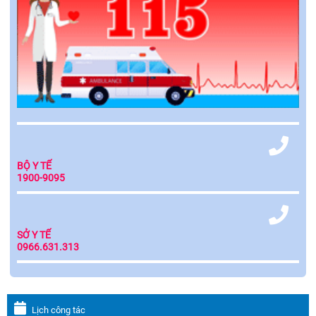
BỘ Y TẾ
1900-9095
SỞ Y TẾ
0966.631.313
Lịch công tác