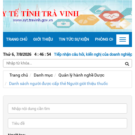
TRANG CHỦ
GIỚI THIỆU
TIN TỨC SỰ KIỆN
PHÒNG CHỐNG DỊCH 
Toggle
navigat
Thứ 6, 7/8/2026
4
:
46
:
54
Tiếp nhận câu hỏi, kiến nghị của doanh nghiệp tại
Trang chủ
Danh mục
Quản lý hành nghề Dược
Danh sách người được cấp thẻ Người giới thiệu thuốc