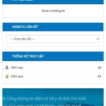
Chưa có thông tin
WEBSITE LIÊN KẾT
THỐNG KÊ TRUY CẬP
Hôm nay :
38
Hôm qua :
64
© Cổng thông tin điện tử Sở y tế tỉnh Trà Vinh
Chịu trách nhiệm chính: Cao Mỹ Phượng - Giám đốc Sở Y tế