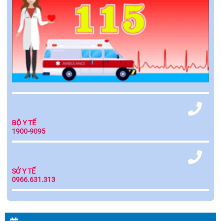
BỘ Y TẾ
1900-9095
SỞ Y TẾ
0966.631.313