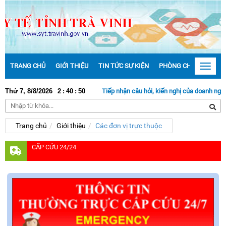
TRANG CHỦ
GIỚI THIỆU
TIN TỨC SỰ KIỆN
PHÒNG CHỐNG DỊCH 
Toggle
navigat
Thứ 7, 8/8/2026
2
:
40
:
50
Tiếp nhận câu hỏi, kiến nghị của doanh nghiệp 
Trang chủ
Giới thiệu
Các đơn vị trực thuộc
CẤP CỨU 24/24