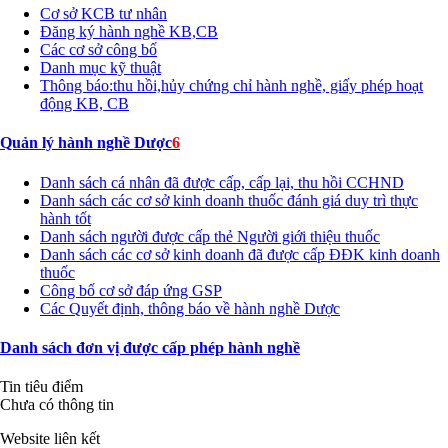
Cơ sở KCB tư nhân
Đăng ký hành nghề KB,CB
Các cơ sở công bố
Danh mục kỹ thuật
Thông báo:thu hồi,hủy chứng chỉ hành nghề, giấy phép hoạt
động KB, CB
Quản lý hành nghề Dược
6
Danh sách cá nhân đã được cấp, cấp lại, thu hồi CCHND
Danh sách các cơ sở kinh doanh thuốc đánh giá duy trì thực
hành tốt
Danh sách người được cấp thẻ Người giới thiệu thuốc
Danh sách các cơ sở kinh doanh đã được cấp ĐĐK kinh doanh
thuốc
Công bố cơ sở đáp ứng GSP
Các Quyết định, thông báo về hành nghề Dược
Danh sách đơn vị được cấp phép hành nghề
Tin tiêu điểm
Chưa có thông tin
Website liên kết