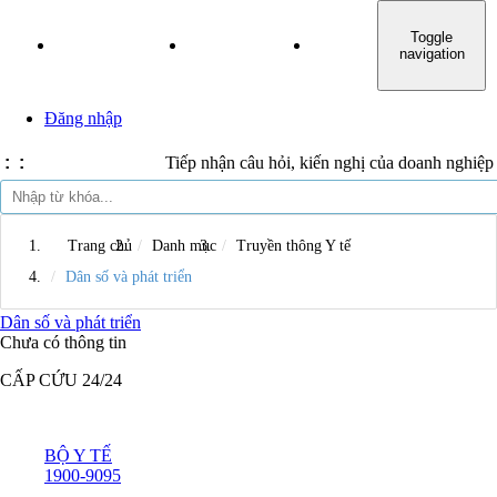
Toggle
TRANG CHỦ
GIỚI THIỆU
TIN TỨC SỰ KIỆN
navigation
Đăng nhập
:
:
Tiếp nhận câu hỏi, kiến nghị của doanh nghiệp t
Trang chủ
Danh mục
Truyền thông Y tế
Dân số và phát triển
Dân số và phát triển
Chưa có thông tin
CẤP CỨU 24/24
BỘ Y TẾ
1900-9095