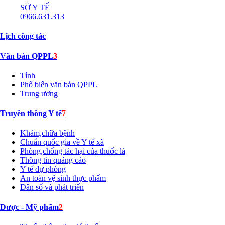
SỞ Y TẾ
0966.631.313
Lịch công tác
Văn bản QPPL
3
Tỉnh
Phổ biến văn bản QPPL
Trung ương
Truyền thông Y tế
7
Khám,chữa bệnh
Chuẩn quốc gia về Y tế xã
Phòng,chống tác hại của thuốc lá
Thông tin quảng cáo
Y tế dự phòng
An toàn vệ sinh thực phẩm
Dân số và phát triển
Dược - Mỹ phẩm
2