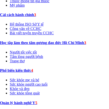
Thuốc,thông tin giá thuốc
Mỹ phẩm
Cải cách hành chính
3
Hệ thống ISO Sở Y tế
Công văn về CCHC
Bài viết tuyên truyền CCHC
Học tập làm theo tấm gương đạo đức Hồ Chí Minh
3
Người tốt việc tốt
Tấm lòng người bệnh
Trang thơ
Phổ biến kiến thức
4
Sức khỏe mẹ và bé
Sức khỏe người cao tuổi
Khỏe và đẹp
Sức khỏe tổng quát
Quản lý hành nghề Y
5