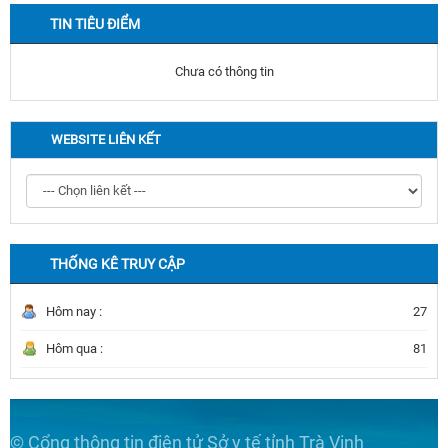
TIN TIÊU ĐIỂM
Chưa có thông tin
WEBSITE LIÊN KẾT
THỐNG KÊ TRUY CẬP
Hôm nay :
27
Hôm qua :
81
© Cổng thông tin điện tử Sở y tế tỉnh Trà Vinh