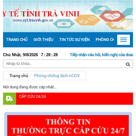
TRANG CHỦ
GIỚI THIỆU
TIN TỨC SỰ KIỆN
PHÒNG CHỐNG DỊCH 
Toggle
navigat
Chủ Nhật, 9/8/2026
7
:
28
:
28
Tiếp nhận câu hỏi, kiến nghị của doanh ng
Trang chủ
Phòng chống dịch nCOV
Nội dung đang được cập nhật...
CẤP CỨU 24/24