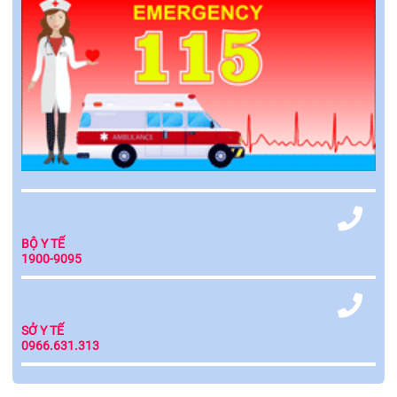
BỘ Y TẾ
1900-9095
SỞ Y TẾ
0966.631.313