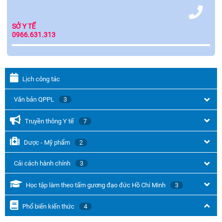
SỞ Y TẾ
0966.631.313
Lịch công tác
Văn bản QPPL
3
Truyền thông Y tế
7
Dược - Mỹ phẩm
2
Cải cách hành chính
3
Học tập làm theo tấm gương đạo đức Hồ Chí Minh
3
Phổ biến kiến thức
4