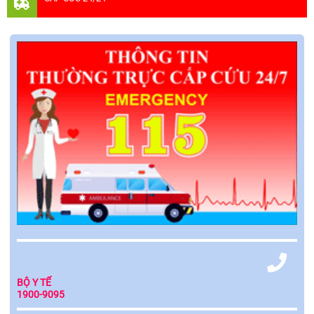
BỘ Y TẾ
1900-9095