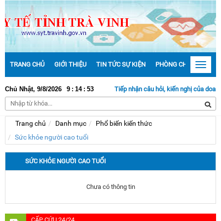
TRANG CHỦ
GIỚI THIỆU
TIN TỨC SỰ KIỆN
PHÒNG CHỐNG DỊCH 
Toggle
navigat
Chủ Nhật, 9/8/2026
9
:
14
:
53
Tiếp nhận câu hỏi, kiến nghị của doanh n
Trang chủ
Danh mục
Phổ biến kiến thức
Sức khỏe người cao tuổi
SỨC KHỎE NGƯỜI CAO TUỔI
Chưa có thông tin
CẤP CỨU 24/24