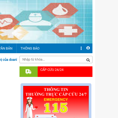
VĂN BẢN
THÔNG BÁO
 doanh nghiệp tại đây
CẤP CỨU 24/24
ăn bản chỉ đạo
ăn bản pháp quy