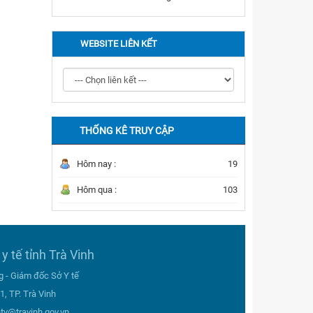
WEBSITE LIÊN KẾT
THỐNG KÊ TRUY CẬP
Hôm nay :
19
Hôm qua :
103
y tế tỉnh Trà Vinh
g - Giám đốc Sở Y tế
, TP. Trà Vinh
etv@travinh.gov.vn