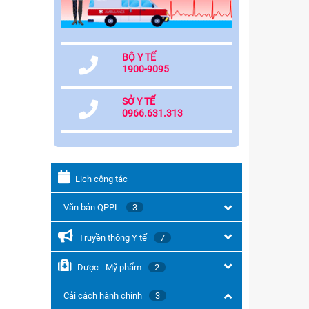
BỘ Y TẾ
1900-9095
SỞ Y TẾ
0966.631.313
Lịch công tác
Văn bản QPPL
3
Truyền thông Y tế
7
Dược - Mỹ phẩm
2
Cải cách hành chính
3