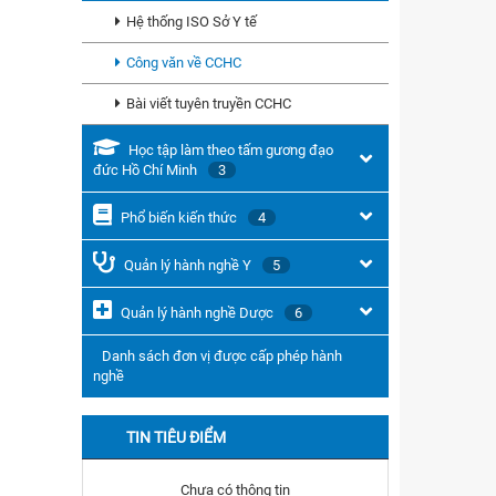
Hệ thống ISO Sở Y tế
Công văn về CCHC
Bài viết tuyên truyền CCHC
Học tập làm theo tấm gương đạo
đức Hồ Chí Minh
3
Phổ biến kiến thức
4
Quản lý hành nghề Y
5
Quản lý hành nghề Dược
6
Danh sách đơn vị được cấp phép hành
nghề
TIN TIÊU ĐIỂM
Chưa có thông tin