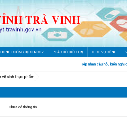
PHÒNG CHỐNG DỊCH NCOV
PHÁC ĐỒ ĐIỀU TRỊ
DỊCH VỤ CÔNG
Tiếp nhận câu hỏi, kiến nghị của do
n vệ sinh thực phẩm
ông tin chỉ đạo của TW, Bộ y tế
V
4/7
ông tin chỉ đạo của Tỉnh
V
òng Sở
ông tin chỉ đạo Sở y tế
Ban giám đốc Sở y tế
Chưa có thông tin
n vị trực thuộc
ideo hành động của Tỉnh và SYT
Phòng nghiệp vụ Y
ướng dẫn phòng, chống nCoV
Phòng nghiệp vụ Dược