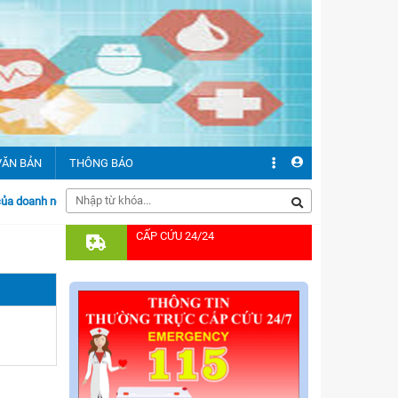
VĂN BẢN
THÔNG BÁO
anh nghiệp tại đây
CẤP CỨU 24/24
ăn bản chỉ đạo
ăn bản pháp quy