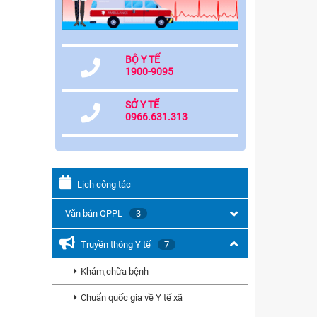
BỘ Y TẾ
1900-9095
SỞ Y TẾ
0966.631.313
Lịch công tác
Văn bản QPPL
3
Truyền thông Y tế
7
Khám,chữa bệnh
Chuẩn quốc gia về Y tế xã