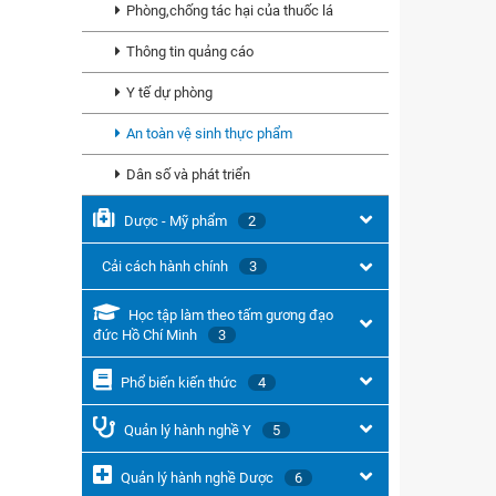
Phòng,chống tác hại của thuốc lá
Thông tin quảng cáo
Y tế dự phòng
An toàn vệ sinh thực phẩm
Dân số và phát triển
Dược - Mỹ phẩm
2
Cải cách hành chính
3
Học tập làm theo tấm gương đạo
đức Hồ Chí Minh
3
Phổ biến kiến thức
4
Quản lý hành nghề Y
5
Quản lý hành nghề Dược
6