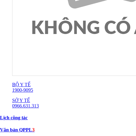
BỘ Y TẾ
1900-9095
SỞ Y TẾ
0966.631.313
Lịch công tác
Văn bản QPPL
3