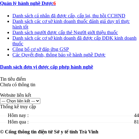
Quản lý hành nghề Dược
6
Danh sách cá nhân đã được cấp, cấp lại, thu hồi CCHND
Danh sách các cơ sở kinh doanh thuốc đánh giá duy trì thực
hành tốt
Danh sách người được cấp thẻ Người giới thiệu thuốc
Danh sách các cơ sở kinh doanh đã được cấp ĐĐK kinh doanh
thuốc
Công bố cơ sở đáp ứng GSP
Các Quyết định, thông báo về hành nghề Dược
Danh sách đơn vị được cấp phép hành nghề
Tin tiêu điểm
Chưa có thông tin
Website liên kết
Thống kê truy cập
Hôm nay :
44
Hôm qua :
81
© Cổng thông tin điện tử Sở y tế tỉnh Trà Vinh