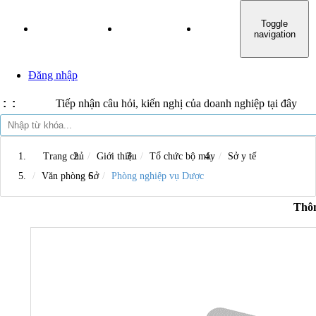
Toggle
TRANG CHỦ
GIỚI THIỆU
TIN TỨC SỰ KIỆN
navigation
Đăng nhập
:
:
Tiếp nhận câu hỏi, kiến nghị của doanh nghiệp tại đây
Trang chủ
Giới thiệu
Tổ chức bộ máy
Sở y tế
Văn phòng Sở
Phòng nghiệp vụ Dược
Thông