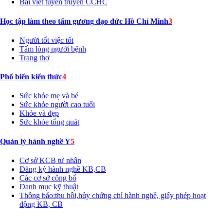
Bài viết tuyên truyền CCHC
Học tập làm theo tấm gương đạo đức Hồ Chí Minh
3
Người tốt việc tốt
Tấm lòng người bệnh
Trang thơ
Phổ biến kiến thức
4
Sức khỏe mẹ và bé
Sức khỏe người cao tuổi
Khỏe và đẹp
Sức khỏe tổng quát
Quản lý hành nghề Y
5
Cơ sở KCB tư nhân
Đăng ký hành nghề KB,CB
Các cơ sở công bố
Danh mục kỹ thuật
Thông báo:thu hồi,hủy chứng chỉ hành nghề, giấy phép hoạt
động KB, CB