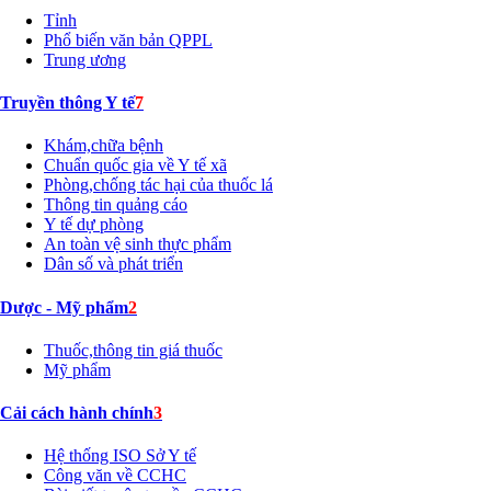
Tỉnh
Phổ biến văn bản QPPL
Trung ương
Truyền thông Y tế
7
Khám,chữa bệnh
Chuẩn quốc gia về Y tế xã
Phòng,chống tác hại của thuốc lá
Thông tin quảng cáo
Y tế dự phòng
An toàn vệ sinh thực phẩm
Dân số và phát triển
Dược - Mỹ phẩm
2
Thuốc,thông tin giá thuốc
Mỹ phẩm
Cải cách hành chính
3
Hệ thống ISO Sở Y tế
Công văn về CCHC