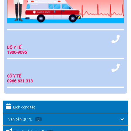
BỘ Y TẾ
1900-9095
SỞ Y TẾ
0966.631.313
Lịch công tác
Văn bản QPPL
3