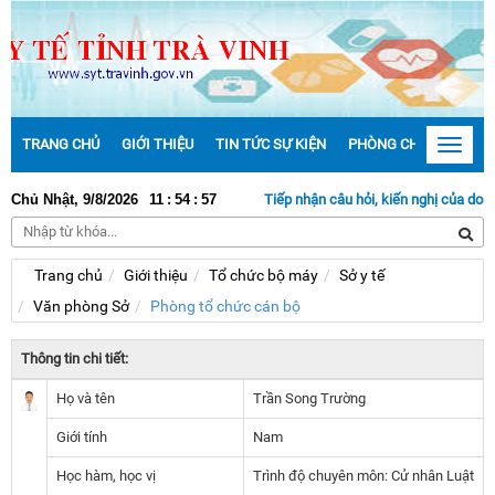
TRANG CHỦ
GIỚI THIỆU
TIN TỨC SỰ KIỆN
PHÒNG CHỐNG DỊCH 
Toggle
navigat
Chủ Nhật, 9/8/2026
11
:
54
:
57
Tiếp nhận câu hỏi, kiến nghị của doanh 
Trang chủ
Giới thiệu
Tổ chức bộ máy
Sở y tế
Văn phòng Sở
Phòng tổ chức cán bộ
Thông tin chi tiết:
Họ và tên
Trần Song Trường
Giới tính
Nam
Học hàm, học vị
Trình độ chuyên môn: Cử nhân Luật