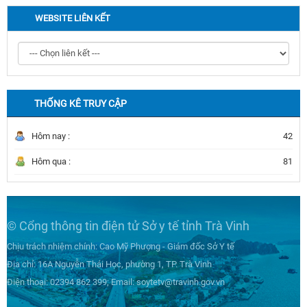
WEBSITE LIÊN KẾT
THỐNG KÊ TRUY CẬP
Hôm nay :
42
Hôm qua :
81
© Cổng thông tin điện tử Sở y tế tỉnh Trà Vinh
Chịu trách nhiệm chính: Cao Mỹ Phượng - Giám đốc Sở Y tế
Địa chỉ: 16A Nguyễn Thái Học, phường 1, TP. Trà Vinh
Điện thoại: 02394 862 399; Email: soytetv@travinh.gov.vn