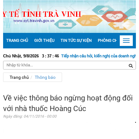
TRANG CHỦ
GIỚI THIỆU
TIN TỨC SỰ KIỆN
PHÒNG CHỐNG DỊCH 
Toggle
navigat
Chủ Nhật, 9/8/2026
3
:
37
:
Tiếp nhận câu hỏi, kiến nghị của doanh nghiệp tạ
47
Trang chủ
Thông báo
Về việc thông báo ngừng hoạt động đối
với nhà thuốc Hoàng Cúc
Ngày đăng:
04/11/2016 - 00:00