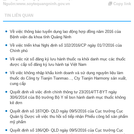
Nguồn:
www.soytequangninh.gov.vn
Copy link
TIN LIÊN QUAN
Về việc thông báo tuyển dụng lao động hợp đồng năm 2016 của
Bệnh viện đa khoa tỉnh Quảng Ninh
Về việc triển khai Nghị định số 102/2016/CP ngày 01/7/2016 của
Chính phủ
Về việc rút số đăng ký lưu hành thuốc ra khỏi danh mục các thuốc
được cấp số đăng ký lưu hành tại Việt Nam
Về việc không nhập khẩu kinh doanh và sử dụng nguyên liệu làm
thuốc do Công ty Tianjin Tianmao..., Cty Tianjin Harmony sản xuất,
cung cấp
Quyết định về việc đính chính thông tư 23/2014/TT-BYT ngày
30/6/2014 của Bộ trưởng Bộ Y tế bsn hành danh mục thuốc không
kê đơn
Quyết định số 187/QĐ- QLD ngày 09/5/2016 của Cục trưởng Cục
Quản lý Dược về việc thu hồi số tiếp nhận Phiếu công bố sản phẩm
mỹ phẩm
Quyết định số 186/QĐ- QLD ngày 09/5/2016 của Cục trưởng Cục