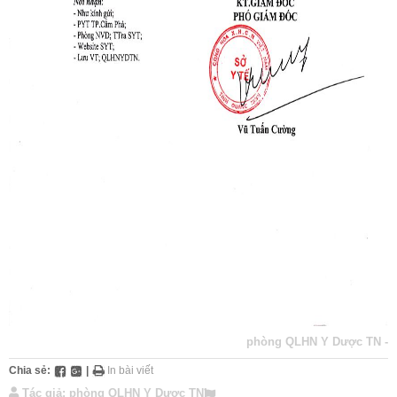
phòng QLHN Y Dược TN
-
Chia sẻ:
|
In bài viết
Tác giả:
phòng QLHN Y Dược TN